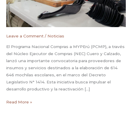
para
la
fabricación
de
más
de
Leave a Comment
/
Noticias
600
El Programa Nacional Compras a MYPErú (PCMP), a través
mil
del Núcleo Ejecutor de Compras (NEC) Cuero y Calzado,
mochilas
lanzó una importante convocatoria para proveedores de
escolares
insumos y servicios destinados a la elaboración de 614
646 mochilas escolares, en el marco del Decreto
Legislativo N° 1414. Esta iniciativa busca impulsar el
desarrollo productivo y la reactivación […]
Read More »