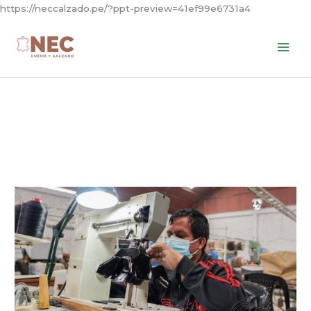
Skip
https://neccalzado.pe/?ppt-preview=41ef99e6731a4
to
content
NEC
Cuero
y
Calzado
convoca
a
proveedores