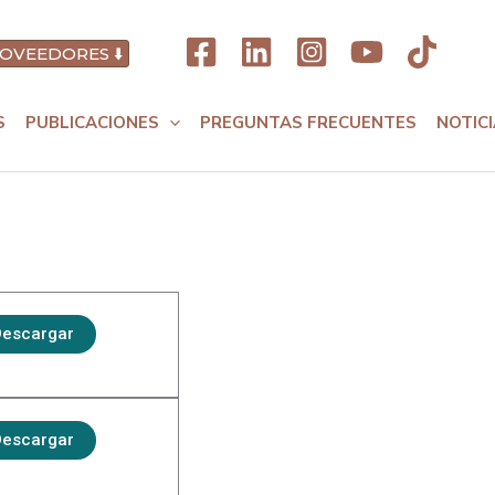
OVEEDORES ⬇️
S
PUBLICACIONES
PREGUNTAS FRECUENTES
NOTIC
escargar
escargar