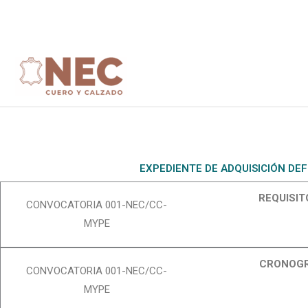
Skip
https://neccalzado.pe/?ppt-preview=41ef99e6731a4
to
conte
EXPEDIENTE DE ADQUISICIÓN DEF
REQUISI
CONVOCATORIA 001-NEC/CC-
MYPE
CRONOGR
CONVOCATORIA 001-NEC/CC-
MYPE