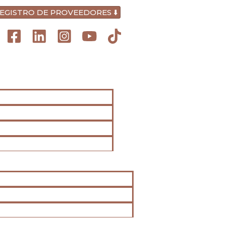
https://neccalzado.pe/?ppt-preview=41ef99e6731a4
Skip
EGISTRO DE PROVEEDORES ⬇️