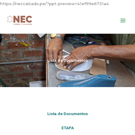
Skip
https://neccalzado.pe/?ppt-preview=41ef99e6731a4
to
content
Lista de Documentos
Lista de Documentos
ETAPA