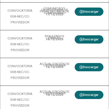
COMUNICADO:
CRONOGRAMA DE
CONVOCATORIA
FIRMA DE CARTA DE
Descargar
COMPROMISO
17/12/2025
008-NEC/CC-
PROVEEDOR
RESULTADOS
FINALES
CONVOCATORIA
16/12/2025
Descargar
008-NEC/CC-
PROVEEDOR
ACTUALIZACIÓN DE
CRONOGRAMA
CONVOCATORIA
12/12/2025
Descargar
008-NEC/CC-
PROVEEDOR
ACTUALIZACIÓN DE
CRONOGRAMA
CONVOCATORIA
10/12/2025
Descargar
008-NEC/CC-
PROVEEDOR