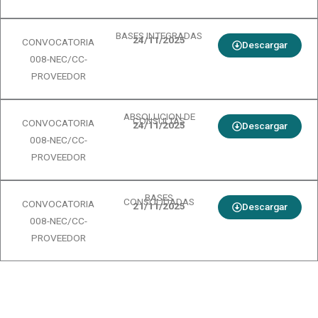
BASES INTEGRADAS
24/11/2025
CONVOCATORIA
Descargar
008-NEC/CC-
PROVEEDOR
ABSOLUCION DE
CONSULTAS
CONVOCATORIA
24/11/2025
Descargar
008-NEC/CC-
PROVEEDOR
BASES
CONSOLIDADAS
CONVOCATORIA
21/11/2025
Descargar
008-NEC/CC-
PROVEEDOR