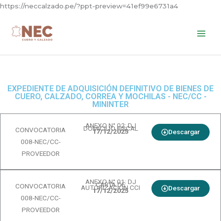
Skip
https://neccalzado.pe/?ppt-preview=41ef99e6731a4
to
content
EXPEDIENTE DE ADQUISICIÓN DEFINITIVO DE BIENES DE
CUERO, CALZADO, CORREA Y MOCHILAS - NEC/CC -
MININTER
ANEXO N° 02: DJ
DOMICILIO FISCAL
CONVOCATORIA
17/12/2025
Descargar
008-NEC/CC-
PROVEEDOR
ANEXO N° 01: DJ
CARTA DE
CONVOCATORIA
AUTORIZACIÓN CCI
Descargar
17/12/2025
008-NEC/CC-
PROVEEDOR