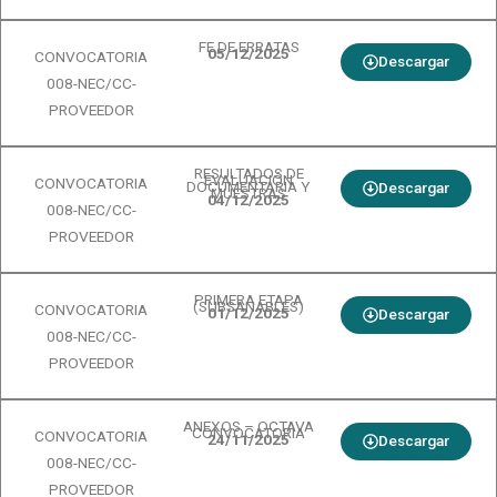
FE DE ERRATAS
05/12/2025
CONVOCATORIA
Descargar
008-NEC/CC-
PROVEEDOR
RESULTADOS DE
EVALUACIÓN
CONVOCATORIA
DOCUMENTARIA Y
Descargar
MUESTRAS
04/12/2025
008-NEC/CC-
PROVEEDOR
PRIMERA ETAPA
(SUBSANABLES)
CONVOCATORIA
01/12/2025
Descargar
008-NEC/CC-
PROVEEDOR
ANEXOS – OCTAVA
CONVOCATORIA
CONVOCATORIA
24/11/2025
Descargar
008-NEC/CC-
PROVEEDOR