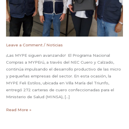
las
MYPE
Leave a Comment
/
Noticias
¡Las MYPE siguen avanzando! El Programa Nacional
Compras a MYPErú, a través del NEC Cuero y Calzado,
continúa impulsando el desarrollo productivo de las micro
y pequeñas empresas del sector. En esta ocasión, la
MYPE Feli Estilos, ubicada en Villa María del Triunfo,
entregó 272 carteras de cuero confeccionadas para el
Ministerio de Salud (MINSA), […]
Read More »