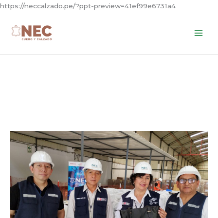
Skip
https://neccalzado.pe/?ppt-preview=41ef99e6731a4
to
content
Segunda
entrega
de
bienes
MINSA
fabricados
por