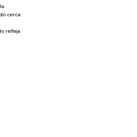
la
ndo cerca
o refleja