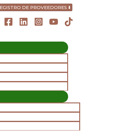
https://neccalzado.pe/?ppt-preview=41ef99e6731a4
Skip
EGISTRO DE PROVEEDORES ⬇️