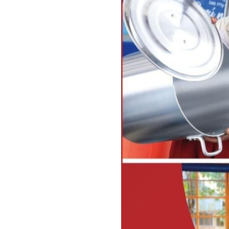
DE
3,800
MYPE
GENERARON
MÁS
DE
84
MIL
PUESTOS
DE
TRABAJO
A
NIVEL
NACIONAL