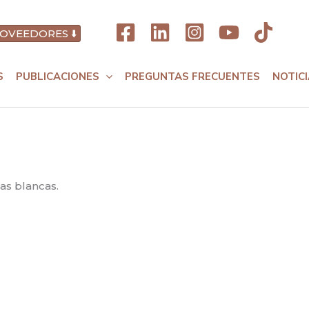
OVEEDORES ⬇️
S
PUBLICACIONES
PREGUNTAS FRECUENTES
NOTIC
as blancas.